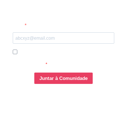
Email
Autorizo o tratamento dos meus dados para
comunicação Gigantone (partilhamos conhecimento,
NUNCA spam)
Juntar à Comunidade